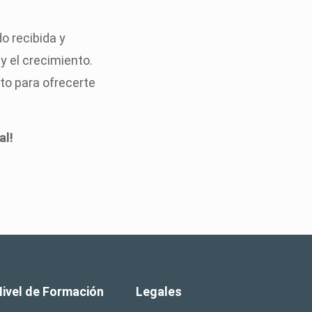
do recibida y
 el crecimiento.
to para ofrecerte
al!
Nivel de Formación
Legales