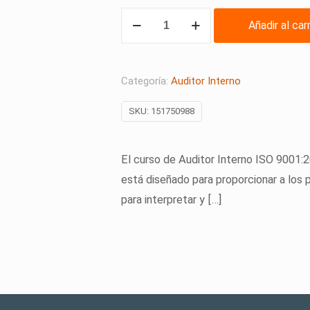
AUDITOR
Añadir al car
INTERNO
ISO
9001:2015
Categoría:
Auditor Interno
SISTEMAS
SKU:
151750988
DE
GESTIÓN
DE
El curso de Auditor Interno ISO 9001:
LA
está diseñado para proporcionar a los 
CALIDAD
para interpretar y
[…]
CON
ENFOQUE
GESTIÓN
DEL
RIESGOS
cantidad