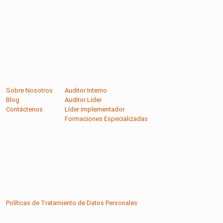
(57) 310 877 83 19
Empresa
Nivel de Formación
Sobre Nosotros
Auditor Interno
Blog
Auditor Líder
Contáctenos
Líder implementador
Formaciones Especializadas
Legales
Políticas de Tratamiento de Datos Personales