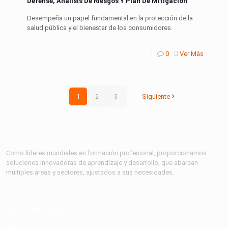
Defense, Análisis De Riesgos Y Plan De Mitigación
Desempeña un papel fundamental en la protección de la
salud pública y el bienestar de los consumidores.
0
Ver Más
1
2
3
Siguiente
Como líderes mundiales en formación profesional, proporcionamos
soluciones innovadoras de aprendizaje y desarrollo, que abarcan
múltiples áreas y sectores, ajustados a sus necesidades.
sgs.colombia@sgs.com
(601) 606 9292